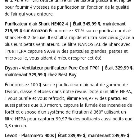
end. Pure Air Microforce utilise un ventilateur puissant et rapide
pour fournir 4 vitesses de purification en fonction de la qualité
de l'air qui vous entoure.
Purificateur d'air Shark HE402 4 | Était 349,99 $, maintenant
219,99 $ sur Amazon
Économisez 37 % sur ce purificateur d'air
Shark HE402 de luxe. Il est ultra-rapide et ultra-silencieux grâce à
plusieurs petits ventilateurs. Le filtre NANOSEAL de Shark avec
True HEPA capture 99,98 % des particules grandes, petites et
micro-taille, vous aidant à mieux respirer cet été.
Dyson - Ventilateur purificateur Pure Cool TP01 | Était 329,99 $,
maintenant 329,99 $ chez Best Buy
Économisez 100 $ sur ce purificateur d'air haut de gamme de
Dyson, classé 4 étoiles dans notre revue. Doté d'un filtre HEPA,
il vous purifie et vous refroidit, élimine 99,97 % des particules
aussi petites que 0,3 micron, capture la fumée des incendies de
forêt et dispose d'un système de filtration à 360° utilisant un
filtre HEPA pour capturer 99,97 % des polluants aussi petits que
0,3 micron.
Levoit - PlasmaPro 400s| Était 289,99 $, maintenant 249,99 $