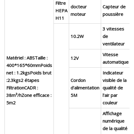
Filtre
docteur
Capteur de
HEPA
moteur
poussière
H11
3 vitesses
10.2W
de
ventilateur
Vitesse
Matériel : ABSTaille :
12V
automatique
400*165*60mmPoids
net : 1.2kgsPoids brut
Indicateur
:2.3kgs2 étapes
Cordon
visible de la
FiltrationCADR :
d'alimentation
qualité de
38m³/hZone efficace :
5M
l'air par
5m2
couleur
Affichage
numérique
de la qualité