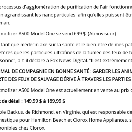
processus d'agglomération de purification de l'air fonctionne
en agrandissant les nanoparticules, afin qu'elles puissent ê
man.
tmofizer A500 Model One se vend 699 $. (Atmoviseur)
 tant que médecin axé sur la santé et le bien-être de mes pat
étères que les particules ultrafines de la fumée des feux de f
sonne", a-t-il déclaré à Fox News Digital. "Il est extrêmement 
IMAL DE COMPAGNIE EN BONNE SANTÉ : GARDER LES ANIM
TE DES FEUX DE SAUVAGE DÉRIVE À TRAVERS LES PARTIE
tmofizer A500 Model One est actuellement en vente au prix d
 ​​de détail : 149,99 $ à 169,99 $
ole Backus, de Richmond, en Virginie, qui est responsable d
estique pour Hamilton Beach et Clorox Home Appliances, sug
ponibles chez Clorox.