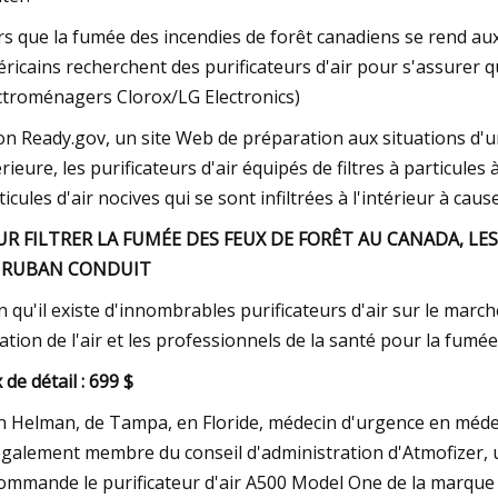
rs que la fumée des incendies de forêt canadiens se rend aux
ricains recherchent des purificateurs d'air pour s'assurer que
ctroménagers Clorox/LG Electronics)
on Ready.gov, un site Web de préparation aux situations d'u
érieure, les purificateurs d'air équipés de filtres à particules
ticules d'air nocives qui se sont infiltrées à l'intérieur à cau
R FILTRER LA FUMÉE DES FEUX DE FORÊT AU CANADA, LES
 RUBAN CONDUIT
n qu'il existe d'innombrables purificateurs d'air sur le marc
tration de l'air et les professionnels de la santé pour la fumée
 ​​de détail : 699 $
h Helman, de Tampa, en Floride, médecin d'urgence en médecin
également membre du conseil d'administration d'Atmofizer, une
ommande le purificateur d'air A500 Model One de la marque ca