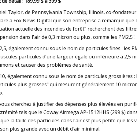
 ​​de détail : 189,99 $ à 399 $
iel Taylor, de Pennsylvania Township, Illinois, co-fondateur
laré à Fox News Digital que son entreprise a remarqué que 
tuation actuelle des incendies de forêt" recherchent des filt
pension dans l'air de 0,3 micron ou plus, comme les PM2,5".
,5, également connu sous le nom de particules fines : les P
uscules particules d'une largeur égale ou inférieure à 2,5
mons et causer des problèmes de santé.
0, également connu sous le nom de particules grossières : 
rticules plus grosses" qui mesurent généralement 10 micromèt
x.
 vous cherchez à justifier des dépenses plus élevées en puri
xtrémité tels que le Coway Airmega AP-1512HHS (299 $) dans d
sque la taille des particules dans l'air est plus petite que les
son plus grande avec un débit d'air minimal.