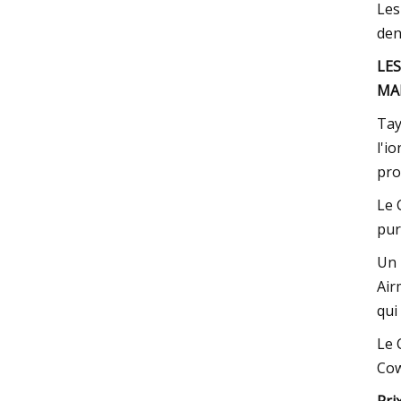
Les
den
LE
MA
Tay
l'i
pro
Le 
pur
Un 
Air
qui
Le 
Cow