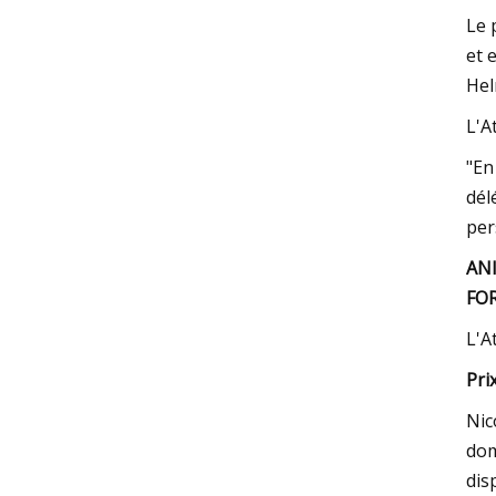
Le 
et 
Hel
L'A
"En
dél
per
AN
FOR
L'A
Prix
Nic
dom
dis