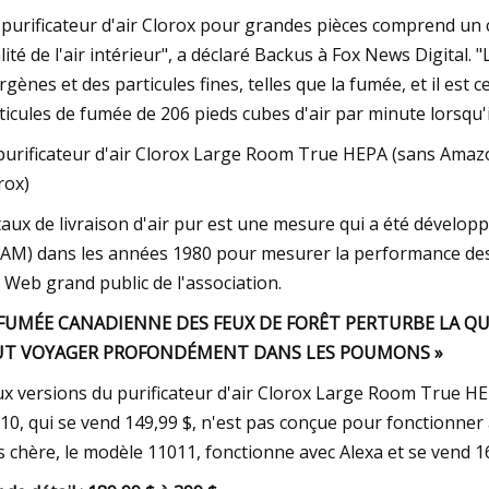
 purificateur d'air Clorox pour grandes pièces comprend un c
lité de l'air intérieur", a déclaré Backus à Fox News Digital.
ergènes et des particules fines, telles que la fumée, et il est 
ticules de fumée de 206 pieds cubes d'air par minute lorsqu'il
purificateur d'air Clorox Large Room True HEPA (sans Amazo
rox)
taux de livraison d'air pur est une mesure qui a été dévelo
AM) dans les années 1980 pour mesurer la performance des pu
e Web grand public de l'association.
FUMÉE CANADIENNE DES FEUX DE FORÊT PERTURBE LA QUAL
UT VOYAGER PROFONDÉMENT DANS LES POUMONS »
x versions du purificateur d'air Clorox Large Room True HEP
10, qui se vend 149,99 $, n'est pas conçue pour fonctionner a
s chère, le modèle 11011, fonctionne avec Alexa et se vend 1