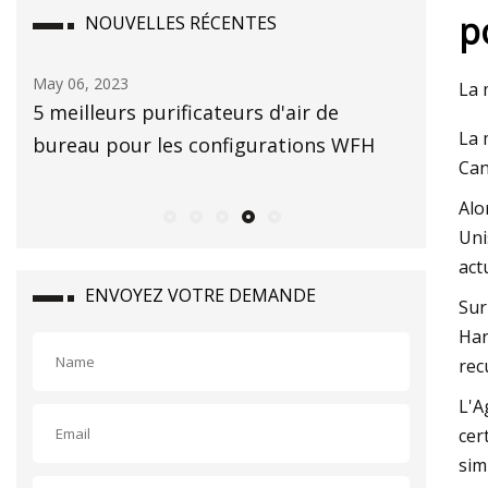
p
NOUVELLES RÉCENTES
Mar 17, 2023
Apr 28
La 
Comment l'IQA est-il calculé ? Voici
L'air
La 
WFH
comment surveiller la qualité de l'air
? Co 
Can
local à Washington
Alo
Uni
actu
ENVOYEZ VOTRE DEMANDE
Sur
Har
rec
L'A
cer
sim