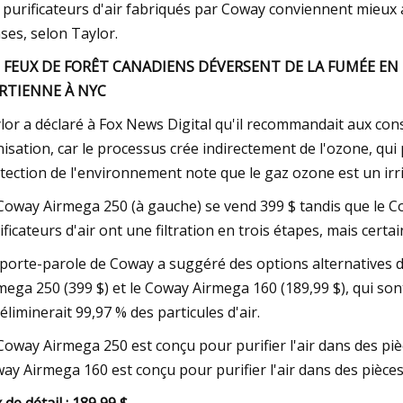
 purificateurs d'air fabriqués par Coway conviennent mieux
ses, selon Taylor.
S FEUX DE FORÊT CANADIENS DÉVERSENT DE LA FUMÉE EN
RTIENNE À NYC
lor a déclaré à Fox News Digital qu'il recommandait aux conso
onisation, car le processus crée indirectement de l'ozone, qu
tection de l'environnement note que le gaz ozone est un irr
Coway Airmega 250 (à gauche) se vend 399 $ tandis que le Co
ificateurs d'air ont une filtration en trois étapes, mais certa
porte-parole de Coway a suggéré des options alternatives d
mega 250 (399 $) et le Coway Airmega 160 (189,99 $), qui sont
 éliminerait 99,97 % des particules d'air.
Coway Airmega 250 est conçu pour purifier l'air dans des piè
ay Airmega 160 est conçu pour purifier l'air dans des pièces