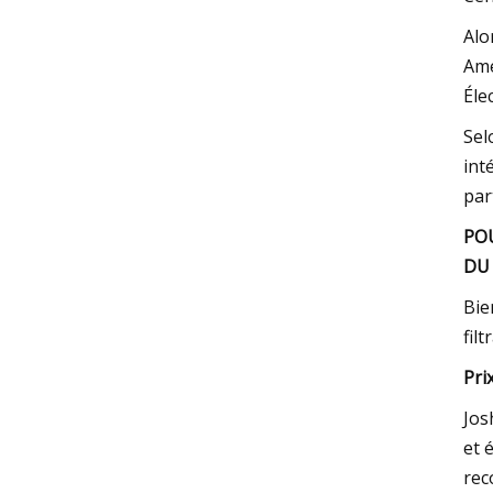
Alo
Amé
Éle
Sel
int
par
POU
DU
Bie
fil
Prix
Jos
et 
rec