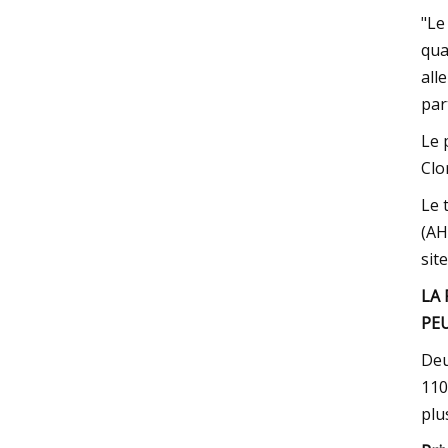
"Le
qua
all
par
Le 
Clo
Le 
(AH
sit
LA 
PE
Deu
110
plu