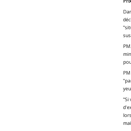
Prix
Dan
déc
"si
sus
PM2
min
pou
PM1
"pa
yeu
"Si
d'e
lor
mai