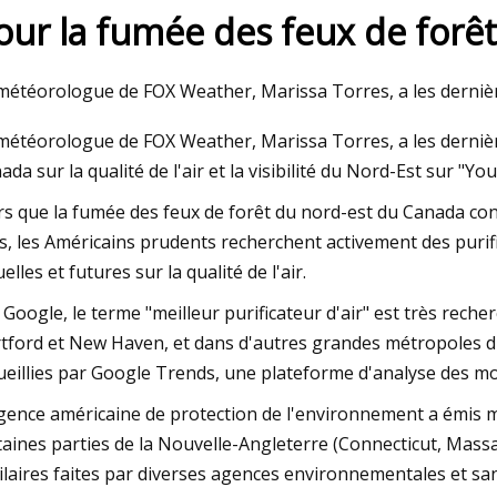
our la fumée des feux de forêt
, 2023
météorologue de FOX Weather, Marissa Torres, a les dernièr
 purifié est-il l'eau filtrée de demain
météorologue de FOX Weather, Marissa Torres, a les dernière
d'Origen Air
ada sur la qualité de l'air et la visibilité du Nord-Est sur "Yo
rs que la fumée des feux de forêt du nord-est du Canada con
s, les Américains prudents recherchent activement des purific
elles et futures sur la qualité de l'air.
 Google, le terme "meilleur purificateur d'air" est très rec
tford et New Haven, et dans d'autres grandes métropoles du
ueillies par Google Trends, une plateforme d'analyse des m
gence américaine de protection de l'environnement a émis mer
taines parties de la Nouvelle-Angleterre (Connecticut, Massa
ilaires faites par diverses agences environnementales et sanit