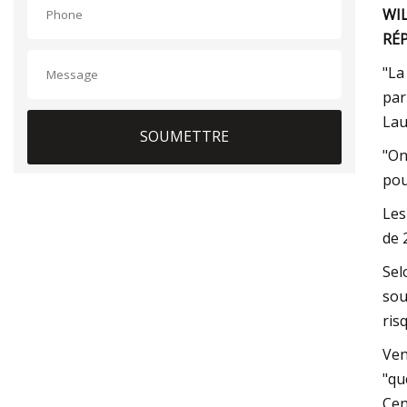
WIL
RÉP
"La
par
Lau
SOUMETTRE
"On
pou
Les
de 
Sel
sou
ris
Ven
"qu
Cen